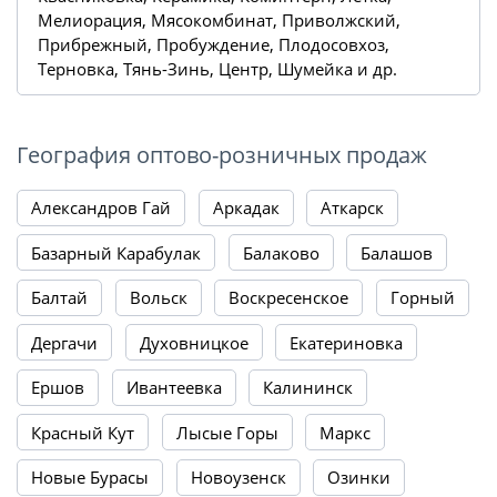
Мелиорация, Мясокомбинат, Приволжский,
Прибрежный, Пробуждение, Плодосовхоз,
Терновка, Тянь-Зинь, Центр, Шумейка и др.
География оптово-розничных продаж
Александров Гай
Аркадак
Аткарск
Базарный Карабулак
Балаково
Балашов
Балтай
Вольск
Воскресенское
Горный
Дергачи
Духовницкое
Екатериновка
Ершов
Ивантеевка
Калининск
Красный Кут
Лысые Горы
Маркс
Новые Бурасы
Новоузенск
Озинки