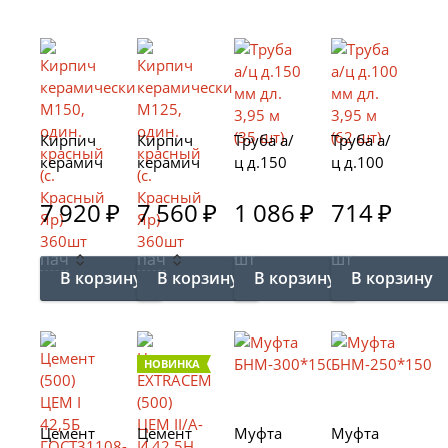
Кирпич
Кирпич
Труба а/
Труба а/
керамич
керамич
ц д.150
ц д.100
еский
еский
мм дл.
мм дл.
М150,
7 920
₽
М125,
7 560
₽
3,95 м
1 086
₽
3,95 м
714
₽
один.
один.
(35 шт)
(62 шт)
красный
красный
пач
пач
шт
шт
(с.
(с.
Красный
Красный
Яр)
Яр)
360шт
360шт
НОВИНКА
Цемент
Цемент
Муфта
Муфта