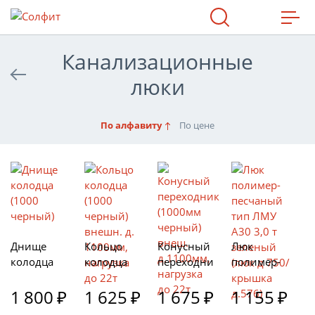
МАХ
Канализационные
люки
По алфавиту
По цене
Днище
Кольцо
Конусный
Люк
колодца
колодца
переходни
полимер-
(1000
(1000
к (1000мм
песчаный
черный)
1 800
₽
черный)
1 625
₽
черный)
1 675
₽
тип ЛМУ
1 155
₽
внешн. д.
внеш.
А30 3,0 т