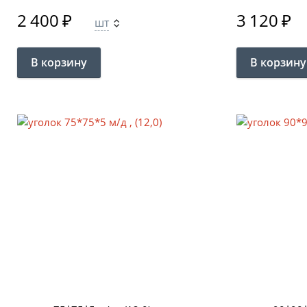
2 400
₽
3 120
₽
шт