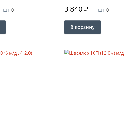
3 840
₽
шт
шт