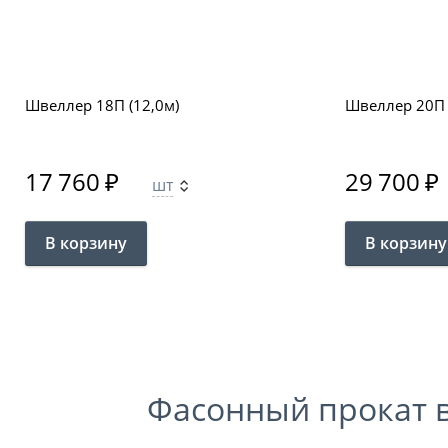
Швеллер 18П (12,0м)
Швеллер 20П 
17 760
₽
29 700
₽
шт
Фасонный прокат в