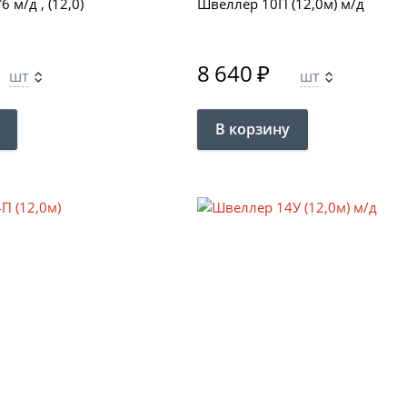
 м/д , (12,0)
Швеллер 10П (12,0м) м/д
8 640
₽
шт
шт