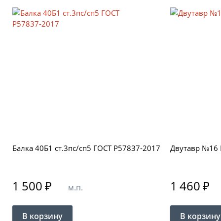
Балка 40Б1 ст.3пс/сп5 ГОСТ Р57837-2017
Двутавр №16 
1 500
₽
1 460
₽
м.п.