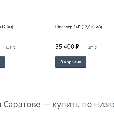
(12,0м)
Швеллер 24П (12,0м) м/д
35 400
₽
шт
шт
 Саратове — купить по низк