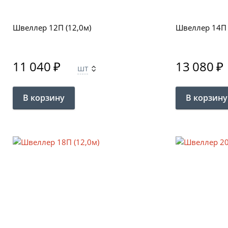
Швеллер 12П (12,0м)
Швеллер 14П 
11 040
₽
13 080
₽
шт