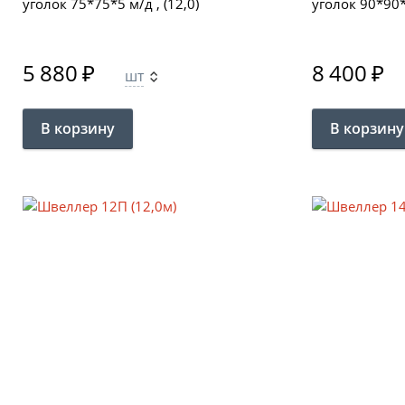
уголок 75*75*5 м/д , (12,0)
уголок 90*90*6
5 880
₽
8 400
₽
шт