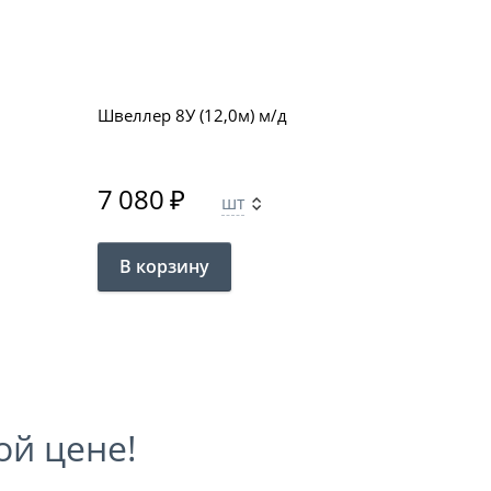
Швеллер 8У (12,0м) м/д
7 080
₽
шт
ой цене!