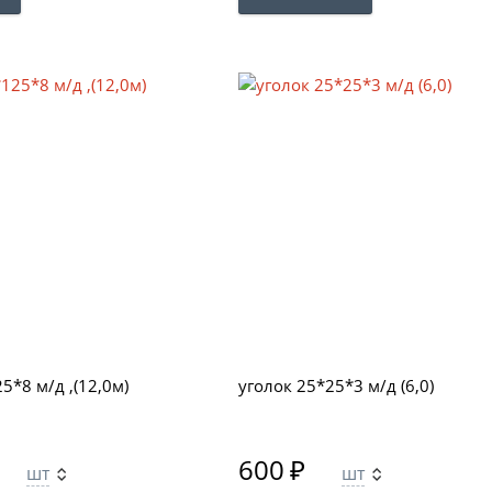
5*8 м/д ,(12,0м)
уголок 25*25*3 м/д (6,0)
600
₽
шт
шт