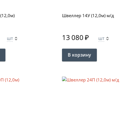
(12,0м)
Швеллер 14У (12,0м) м/д
13 080
₽
шт
шт