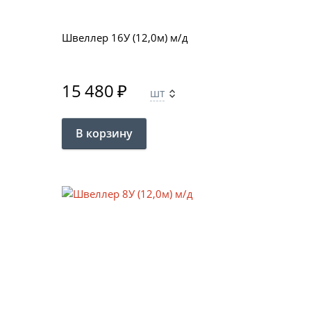
Швеллер 16У (12,0м) м/д
15 480
₽
шт