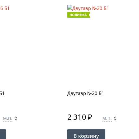
НОВИНКА
Б1
Двутавр №20 Б1
2 310
₽
м.п.
м.п.