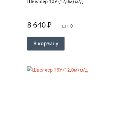
Швеллер 10У (12,0м) м/д
8 640
₽
шт