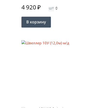
4 920
₽
шт