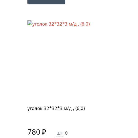
уголок 32*32*3 м/д , (6,0)
780
₽
шт