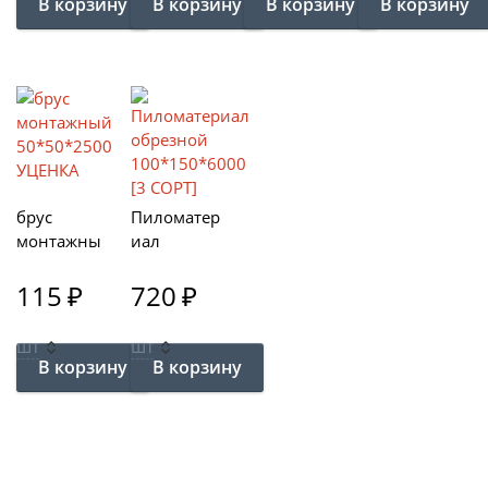
брус
Пиломатер
монтажны
иал
й
обрезной
50*50*250
115
₽
100*150*6
720
₽
0 УЦЕНКА
000 [3
СОРТ]
шт
шт