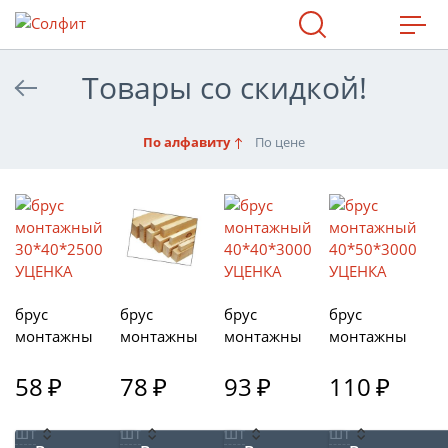
МАХ
Товары со скидкой!
По алфавиту
По цене
брус
брус
брус
брус
монтажны
монтажны
монтажны
монтажны
й
й
й
й
30*40*250
58
₽
40*40*250
78
₽
40*40*300
93
₽
40*50*300
110
₽
0 УЦЕНКА
0 УЦЕНКА
0 УЦЕНКА
0 УЦЕНКА
шт
шт
шт
шт