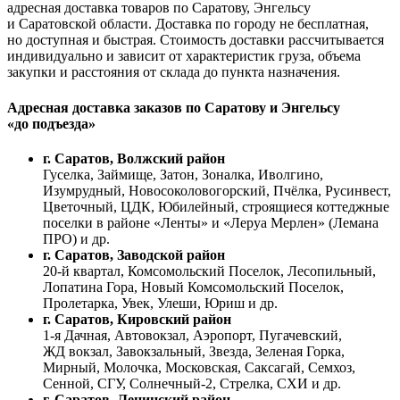
адресная доставка товаров по Саратову, Энгельсу
и Саратовской области. Доставка по городу не бесплатная,
но доступная и быстрая. Стоимость доставки рассчитывается
индивидуально и зависит от характеристик груза, объема
закупки и расстояния от склада до пункта назначения.
Адресная доставка заказов по Саратову и Энгельсу
«до подъезда»
г. Саратов, Волжский район
Гуселка, Займище, Затон, Зоналка, Иволгино,
Изумрудный, Новосоколовогорский, Пчёлка, Русинвест,
Цветочный, ЦДК, Юбилейный, строящиеся коттеджные
поселки в районе «Ленты» и «Леруа Мерлен» (Лемана
ПРО) и др.
г. Саратов, Заводской район
20-й квартал, Комсомольский Поселок, Лесопильный,
Лопатина Гора, Новый Комсомольский Поселок,
Пролетарка, Увек, Улеши, Юриш и др.
г. Саратов, Кировский район
1-я Дачная, Автовокзал, Аэропорт, Пугачевский,
ЖД вокзал, Завокзальный, Звезда, Зеленая Горка,
Мирный, Молочка, Московская, Саксагай, Семхоз,
Сенной, СГУ, Солнечный-2, Стрелка, СХИ и др.
г. Саратов, Ленинский район