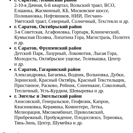
2-10-я Дачная, 6-й квартал, Вольский тракт, ВСО,
Елшанка, Жасминный, КБ, Московское шоссе,
Поливановка, Нефтяников, НИИ, Песчано-
Уметский тракт, Северный, Солнечный, Техстекло и др.
г. Саратов, Октябрьский район
3-я Советская, Агафоновка, Горпарк, Клинический,
Кумысная Поляна, Лопатина Гора, Магистраль, Политех
и др.
г. Саратов, Фрунзенский район
Детский Парк, Лазурный, Локомотив, Лысая Гора,
Молодость, Октябрьское ущелье, Телевышка, Центр
и др.
г. Саратов, Гагаринский район
Александровка, Багаевка, Водник, Вольновка, Дубки,
Зоринский, Красный Октябрь, Красный Текстильщик,
Пристанное, Расково, Рейник, Синенькие, Соколовый,
Тепличный, Усть-Курдюм, Шевыревка и др.
г. Энгельс и Энгельсский район
Анисовский, Генеральское, Геофизик, Капрон,
Квасниковка, Керамика, Коминтерн, Летка,
Мелиорация, Мясокомбинат, Приволжский,
Прибрежный, Пробуждение, Плодосовхоз, Терновка,
Тянь-Зинь, Центр, Шумейка и др.