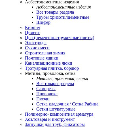
Асбестоцементные изделия
Асбестоцементные изделия
Все товары раздела
Трубы хризотилцементные
Шифер
Кирпич
Цемент
Цсп (цементно-стружечные плиты)
Электроды
Сухие смеси
Строительная химия
Почтовые ящики
Канализационные люки
Тротуарная плитка, бордюр
Метизы, проволока, сетка
Метизы, проволока, сетка
Все товары раздела
Саморезы
Проволока
Гвозди
Сетка кладочная / Сетка Рабица
Сетки штукатурные
Полимерно- композитная арматура
Хоз.товары и инструмент
Заглушки для труб, фиксаторы