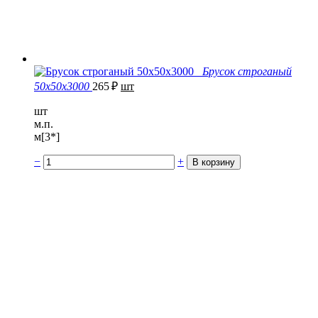
Брусок строганый
50х50х3000
265
₽
шт
шт
м.п.
м[3*]
−
+