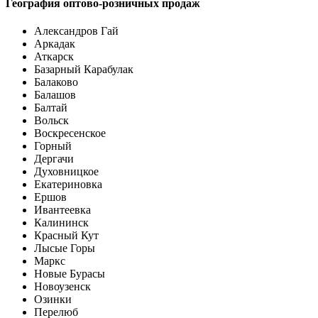
География оптово-розничных продаж
Александров Гай
Аркадак
Аткарск
Базарный Карабулак
Балаково
Балашов
Балтай
Вольск
Воскресенское
Горный
Дергачи
Духовницкое
Екатериновка
Ершов
Ивантеевка
Калининск
Красный Кут
Лысые Горы
Маркс
Новые Бурасы
Новоузенск
Озинки
Перелюб