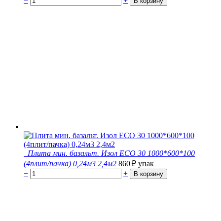
−
+
Плита мин. базальт. Изол ECO 30 1000*600*100
(4плит/пачка) 0,24м3 2,4м2
860
₽
упак
−
+