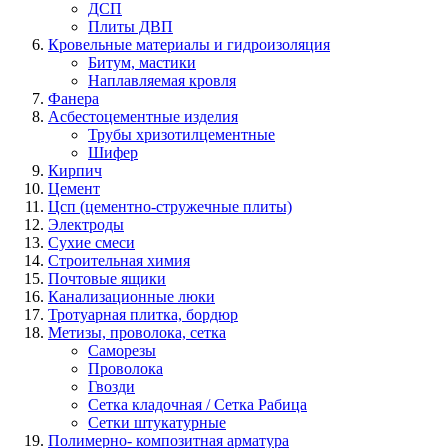
ДСП
Плиты ДВП
Кровельные материалы и гидроизоляция
Битум, мастики
Наплавляемая кровля
Фанера
Асбестоцементные изделия
Трубы хризотилцементные
Шифер
Кирпич
Цемент
Цсп (цементно-стружечные плиты)
Электроды
Сухие смеси
Строительная химия
Почтовые ящики
Канализационные люки
Тротуарная плитка, бордюр
Метизы, проволока, сетка
Саморезы
Проволока
Гвозди
Сетка кладочная / Сетка Рабица
Сетки штукатурные
Полимерно- композитная арматура