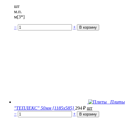
шт
м.п.
м[3*]
−
+
Плиты
"ТЕПЛЕКС" 50мм [1185х585]
294
₽
шт
−
+