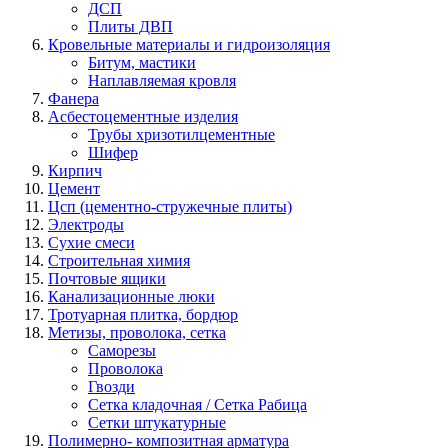
ДСП
Плиты ДВП
Кровельные материалы и гидроизоляция
Битум, мастики
Наплавляемая кровля
Фанера
Асбестоцементные изделия
Трубы хризотилцементные
Шифер
Кирпич
Цемент
Цсп (цементно-стружечные плиты)
Электроды
Сухие смеси
Строительная химия
Почтовые ящики
Канализационные люки
Тротуарная плитка, бордюр
Метизы, проволока, сетка
Саморезы
Проволока
Гвозди
Сетка кладочная / Сетка Рабица
Сетки штукатурные
Полимерно- композитная арматура