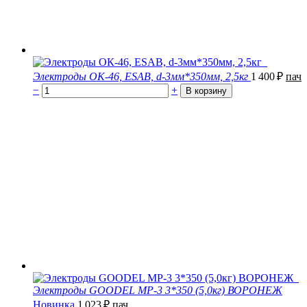
Электроды ОК-46, ESAB, d-3мм*350мм, 2,5кг
1 400
₽
пач
−
+
Электроды GOODEL МР-3 3*350 (5,0кг) ВОРОНЕЖ
Новинка
1 023
₽
пач