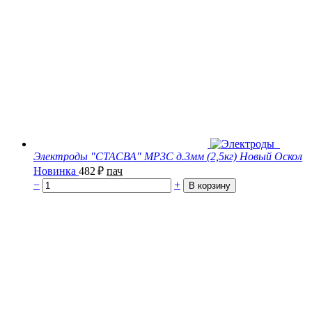
Электроды "СТАСВА" МР3С д.3мм (2,5кг) Новый Оскол
Новинка
482
₽
пач
−
+