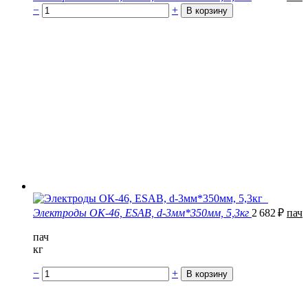
−
+
Электроды ОК-46, ESAB, d-3мм*350мм, 5,3кг
2 682
₽
пач
пач
кг
−
+