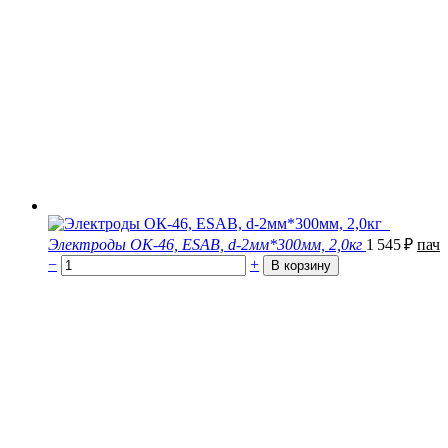
Электроды ОК-46, ESAB, d-2мм*300мм, 2,0кг
1 545
₽
пач
−
+