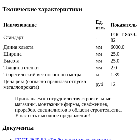
Технические характеристики
Ед.
Наименование
Показатель
изм.
ГОСТ 8639-
Cтандарт
-
82
Длина хлыста
мм
6000.0
Ширина
мм
25.0
Высота
мм
25.0
Толщина стенки
мм
2.0
Теоретический вес погонного метра
кг
1.39
Цена реза (согласно правилам отпуска
руб
12
металлопроката)
Приглашаем к сотрудничеству строительные
магазины, монтажные фирмы, снабженцев,
прорабов, специалистов в области строительства.
У нас есть выгодное предложение!
Документы
ГОСТ 8639-82 «Трубы стальные квадратные.