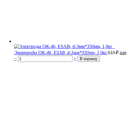
Электроды ОК-46, ESAB, d-3мм*350мм, 1,0кг
610
₽
пач
−
+