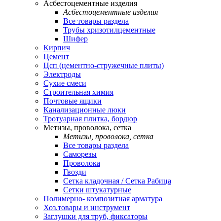
Асбестоцементные изделия
Асбестоцементные изделия
Все товары раздела
Трубы хризотилцементные
Шифер
Кирпич
Цемент
Цсп (цементно-стружечные плиты)
Электроды
Сухие смеси
Строительная химия
Почтовые ящики
Канализационные люки
Тротуарная плитка, бордюр
Метизы, проволока, сетка
Метизы, проволока, сетка
Все товары раздела
Саморезы
Проволока
Гвозди
Сетка кладочная / Сетка Рабица
Сетки штукатурные
Полимерно- композитная арматура
Хоз.товары и инструмент
Заглушки для труб, фиксаторы