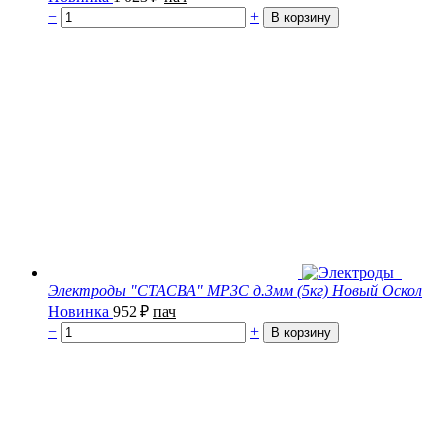
−
+
Электроды "СТАСВА" МР3С д.3мм (5кг) Новый Оскол
Новинка
952
₽
пач
−
+