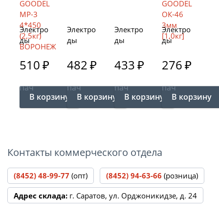
Электро
Электро
Электро
Электро
ды
ды
ды
ды
GOODEL
"СТАСВА
GOODEL
GOODEL
МР-3
510
₽
" МР3С
482
₽
УОНИ-13
433
₽
ОК-46
276
₽
4*450
д.3мм
/55 d-
3мм
(2,5кг)
(2,5кг)
4мм,
[1,0кг]
пач
пач
пач
пач
ВОРОНЕ
Новый
4*450
Ж
Оскол
2,5кг
ВОРОНЕ
Ж
Контакты коммерческого отдела
(8452) 48-99-77
(опт)
(8452) 94-63-66
(розница)
Адрес склада:
г. Саратов, ул. Орджоникидзе, д. 24