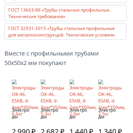
ГОСТ 13663-86 «Трубы стальные профильные.
Технические требования»
ГОСТ 32931-2015 «Трубы стальные профильные
для металлоконструкций. Технические условия»
Вместе с профильными трубами
50х50х2 мм покупают
Электро
Электро
Электро
Электро
ды
ды
ды
ды
ОК-46,
ОК-46,
ОК-46,
ОК-46,
ESAB, d-
2 990
₽
ESAB, d-
2 682
₽
ESAB, d-
1 440
₽
ESAB, d-
1 340
₽