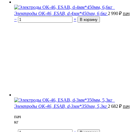
Электроды ОК-46, ESAB, d-4мм*450мм, 6,6кг
2 990
₽
пач
−
+
Электроды ОК-46, ESAB, d-3мм*350мм, 5,3кг
2 682
₽
пач
пач
кг