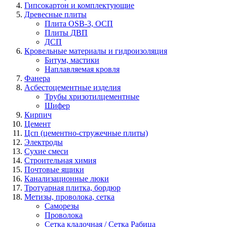
Гипсокартон и комплектующие
Древесные плиты
Плита OSB-3, ОСП
Плиты ДВП
ДСП
Кровельные материалы и гидроизоляция
Битум, мастики
Наплавляемая кровля
Фанера
Асбестоцементные изделия
Трубы хризотилцементные
Шифер
Кирпич
Цемент
Цсп (цементно-стружечные плиты)
Электроды
Сухие смеси
Строительная химия
Почтовые ящики
Канализационные люки
Тротуарная плитка, бордюр
Метизы, проволока, сетка
Саморезы
Проволока
Сетка кладочная / Сетка Рабица