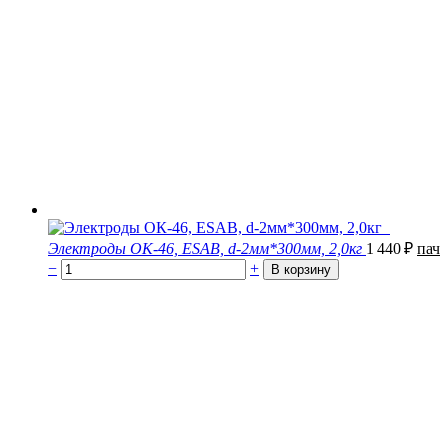
Электроды ОК-46, ESAB, d-2мм*300мм, 2,0кг
1 440
₽
пач
−
+