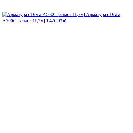
Арматура d16мм
А500С [хлыст 11,7м]
1 426,93
₽