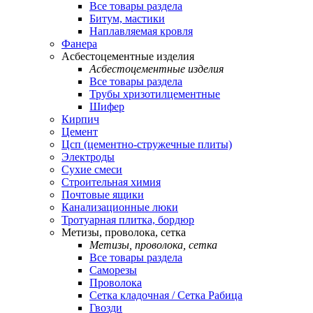
Все товары раздела
Битум, мастики
Наплавляемая кровля
Фанера
Асбестоцементные изделия
Асбестоцементные изделия
Все товары раздела
Трубы хризотилцементные
Шифер
Кирпич
Цемент
Цсп (цементно-стружечные плиты)
Электроды
Сухие смеси
Строительная химия
Почтовые ящики
Канализационные люки
Тротуарная плитка, бордюр
Метизы, проволока, сетка
Метизы, проволока, сетка
Все товары раздела
Саморезы
Проволока
Сетка кладочная / Сетка Рабица
Гвозди