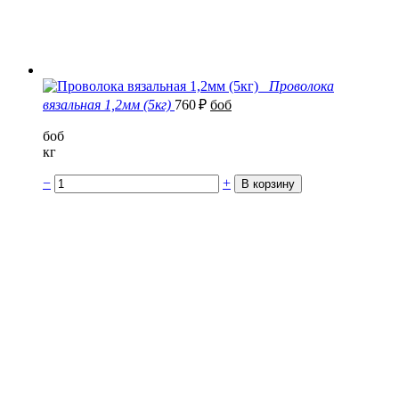
Проволока
вязальная 1,2мм (5кг)
760
₽
боб
боб
кг
−
+