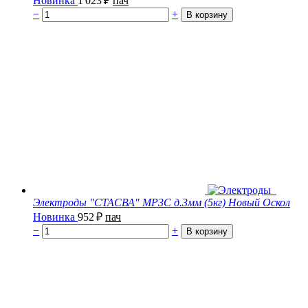
Новинка
1 023
₽
пач
−
+
Электроды "СТАСВА" МР3С д.3мм (5кг) Новый Оскол
Новинка
952
₽
пач
−
+