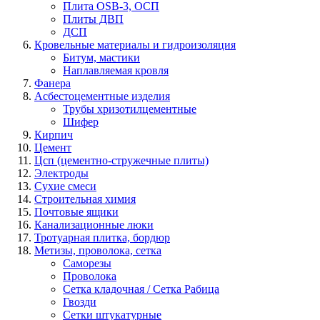
Плита OSB-3, ОСП
Плиты ДВП
ДСП
Кровельные материалы и гидроизоляция
Битум, мастики
Наплавляемая кровля
Фанера
Асбестоцементные изделия
Трубы хризотилцементные
Шифер
Кирпич
Цемент
Цсп (цементно-стружечные плиты)
Электроды
Сухие смеси
Строительная химия
Почтовые ящики
Канализационные люки
Тротуарная плитка, бордюр
Метизы, проволока, сетка
Саморезы
Проволока
Сетка кладочная / Сетка Рабица
Гвозди
Сетки штукатурные