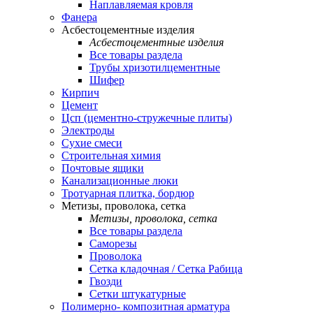
Наплавляемая кровля
Фанера
Асбестоцементные изделия
Асбестоцементные изделия
Все товары раздела
Трубы хризотилцементные
Шифер
Кирпич
Цемент
Цсп (цементно-стружечные плиты)
Электроды
Сухие смеси
Строительная химия
Почтовые ящики
Канализационные люки
Тротуарная плитка, бордюр
Метизы, проволока, сетка
Метизы, проволока, сетка
Все товары раздела
Саморезы
Проволока
Сетка кладочная / Сетка Рабица
Гвозди
Сетки штукатурные
Полимерно- композитная арматура