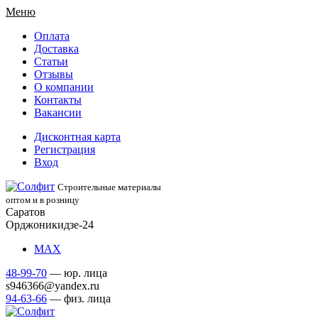
Меню
Оплата
Доставка
Статьи
Отзывы
О компании
Контакты
Вакансии
Дисконтная карта
Регистрация
Вход
Строительные материалы
оптом и в розницу
Саратов
Орджоникидзе-24
МАХ
48-99-70
— юр. лица
s946366@yandex.ru
94-63-66
— физ. лица