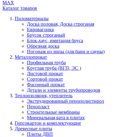
МАХ
Каталог
товаров
Пиломатериалы
Доска половая, Доска строганая
Евровагонка
Брусок строганый
Блок-хаус, имитация бруса
Обрезная доска
Погонаж из липы (для бани и сауны)
Металлопрокат
Профильная труба
Круглая труба (ВГП, ЭС )
Листовой прокат
Сортовой прокат
Фасонный прокат
Детали и элементы трубопроводов
Теплоизоляция, утеплитель
Экструдированный пенополистирол
Пенопласт
Строительные мембраны
Минеральная вата в плитах
Гипсокартон и комплектующие
Древесные плиты
Плиты ДВП