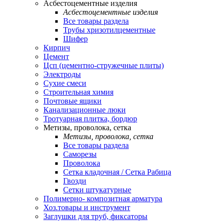
Асбестоцементные изделия
Асбестоцементные изделия
Все товары раздела
Трубы хризотилцементные
Шифер
Кирпич
Цемент
Цсп (цементно-стружечные плиты)
Электроды
Сухие смеси
Строительная химия
Почтовые ящики
Канализационные люки
Тротуарная плитка, бордюр
Метизы, проволока, сетка
Метизы, проволока, сетка
Все товары раздела
Саморезы
Проволока
Сетка кладочная / Сетка Рабица
Гвозди
Сетки штукатурные
Полимерно- композитная арматура
Хоз.товары и инструмент
Заглушки для труб, фиксаторы