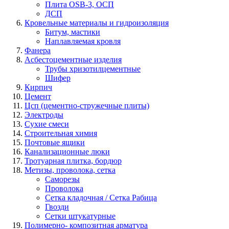
Плита OSB-3, ОСП
ДСП
Кровельные материалы и гидроизоляция
Битум, мастики
Наплавляемая кровля
Фанера
Асбестоцементные изделия
Трубы хризотилцементные
Шифер
Кирпич
Цемент
Цсп (цементно-стружечные плиты)
Электроды
Сухие смеси
Строительная химия
Почтовые ящики
Канализационные люки
Тротуарная плитка, бордюр
Метизы, проволока, сетка
Саморезы
Проволока
Сетка кладочная / Сетка Рабица
Гвозди
Сетки штукатурные
Полимерно- композитная арматура