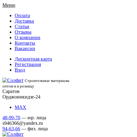
Меню
Оплата
Доставка
Статьи
Отзывы
О компании
Контакты
Вакансии
Дисконтная карта
Регистрация
Вход
Строительные материалы
оптом и в розницу
Саратов
Орджоникидзе-24
МАХ
48-99-70
— юр. лица
s946366@yandex.ru
94-63-66
— физ. лица